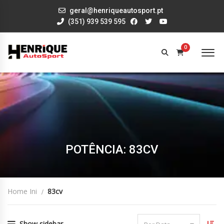
geral@henriqueautosport.pt
(351) 939 539 595
0
POTÊNCIA: 83CV
Home Ini
83cv
Show sidebar