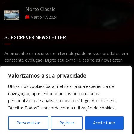
Norte Classic
Março 17, 2024
SUBSCREVER NEWSLETTER
Acompanhe os recursos e a tecnologia de nossos produtos em
constante evolução. Digite seu e-mail e assine as newsletter.
Valorizamos a sua privacidade
Utilizamos cookies para melhorar a sua experiência de
navegação, apresentar anúncios ou conteúdos
Subscribe
personalizados e analisar o nosso tráfego. Ao clicar em
"Aceitar Todos", concorda com a utilização de cookies.
©Copyright 2026
Stand Henrique
- Desenvolvido por Inforvez,
Personalizar
Rejeitar
Aceite tudo
Lda.
Termos e Condições
Contactos