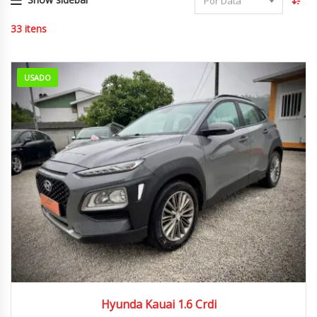
Por Data
33
itens
USADO
2020
Fecha...
220 000
Hyunda Kauai 1.6 Crdi