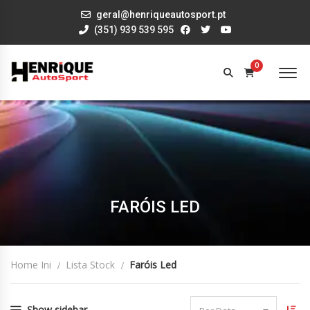
geral@henriqueautosport.pt
(351) 939 539 595
0
FARÓIS LED
Home Ini
Lista Stock
Faróis Led
Show sidebar