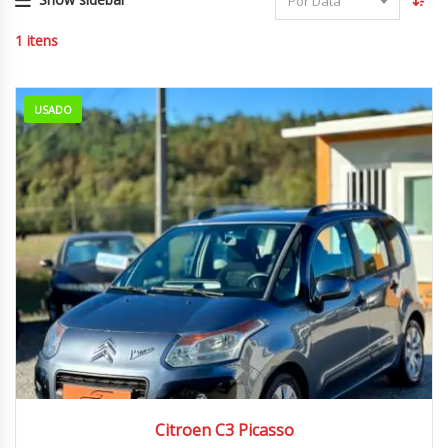
Por Data
1
itens
USADO
2010
106000 km
Citroen C3 Picasso