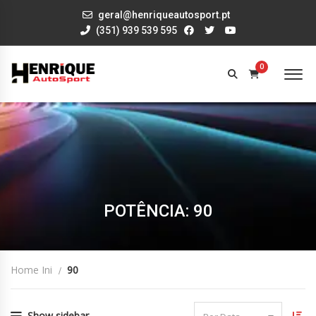
geral@henriqueautosport.pt
(351) 939 539 595
0
POTÊNCIA: 90
Home Ini
90
Show sidebar