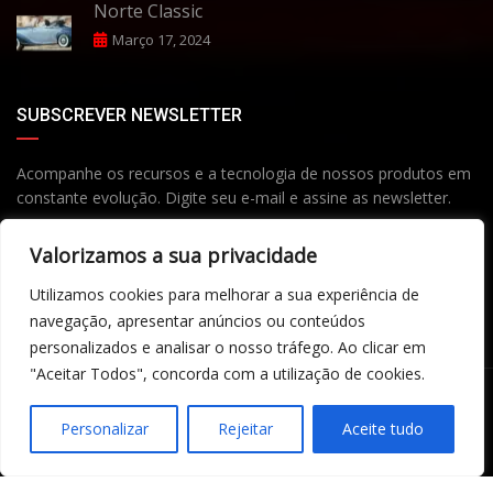
Norte Classic
Março 17, 2024
SUBSCREVER NEWSLETTER
Acompanhe os recursos e a tecnologia de nossos produtos em
constante evolução. Digite seu e-mail e assine as newsletter.
Valorizamos a sua privacidade
Utilizamos cookies para melhorar a sua experiência de
navegação, apresentar anúncios ou conteúdos
Subscribe
personalizados e analisar o nosso tráfego. Ao clicar em
"Aceitar Todos", concorda com a utilização de cookies.
©Copyright 2026
Stand Henrique
- Desenvolvido por Inforvez,
Personalizar
Rejeitar
Aceite tudo
Lda.
Termos e Condições
Contactos