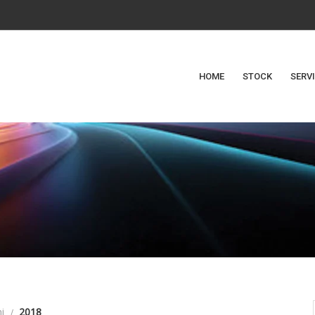
HOME
STOCK
SERV
i
2018